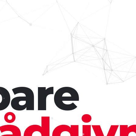
bare
ådgiv