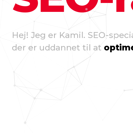
Hej! Jeg er Kamil. SEO-spec
der er uddannet til at
optime