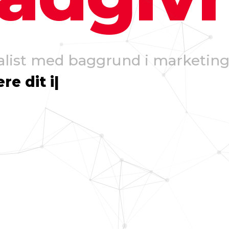
ialist med baggrund i marketing
re dit indhold
|